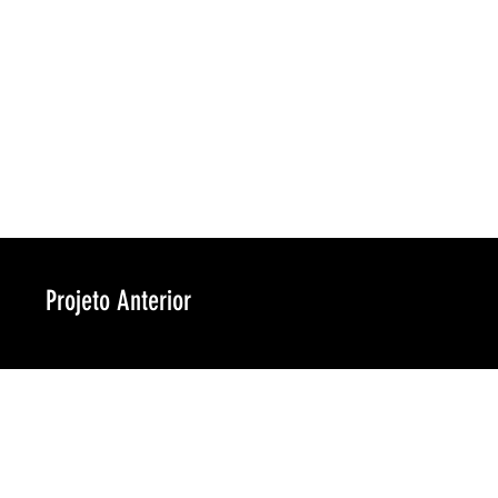
Projeto Anterior
a-design.co​m